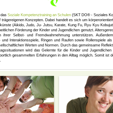
 das
Soziale Kompetenztraining an Schulen
(SKT DO® - Soziales Kom
 trägereigenen Konzepten. Dabei handelt es sich um körperorientierte
künste (Aikido, Judo, Ju- Jutsu, Karate, Kung Fu, Ryu Kyu Kobuju
itlichen Förderung der Kinder und Jugendlichen genutzt. Altersgere
in ihrer Selbst- und Fremdwahrnehmung unterstützen. Außerdem 
 und Interaktionsspiele, Ringen und Raufen sowie Rollenspiele als
llschaftlichen Werten und Normen. Durch das gemeinsame Reflektie
tagssituationen wird das Gelernte für die Kinder und Jugendlichen 
portlich gesammelten Erfahrungen in den Alltag möglich. Somit ist d
.