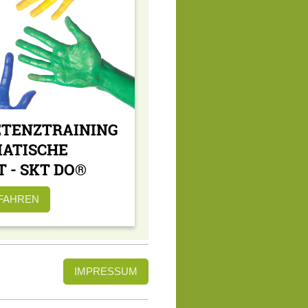
ETENZTRAINING
IATISCHE
 - SKT DO®
FAHREN
IMPRESSUM