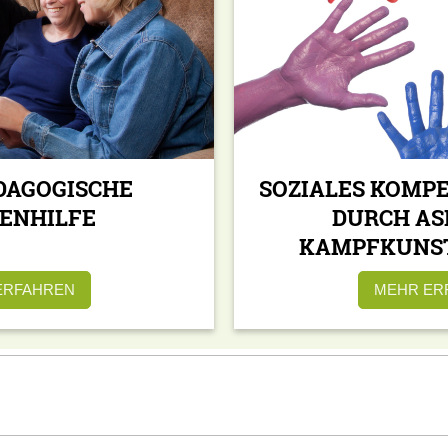
DAGOGISCHE
SOZIALES KOMP
IENHILFE
DURCH AS
KAMPFKUNST
ERFAHREN
MEHR ER