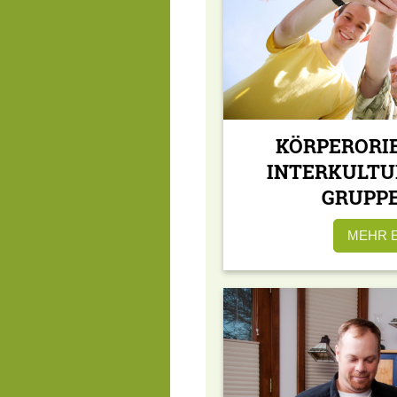
KÖRPERORI
INTERKULTU
GRUPP
MEHR 