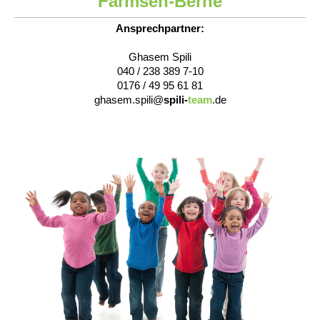
Farmsen-Berne
Ansprechpartner:
Ghasem Spili
040 / 238 389 7-10
0176 / 49 95 61 81
ghasem.spili@
spili-
team
.de